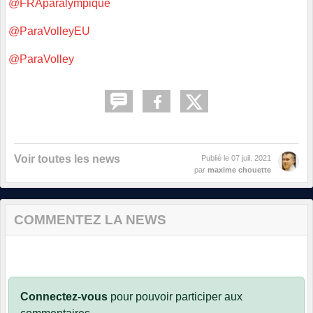
@FRAparalympique
@ParaVolleyEU
@ParaVolley
Voir toutes les news
Publié le
07 juil. 2021
par
maxime chouette
COMMENTEZ LA NEWS
Connectez-vous
pour pouvoir participer aux