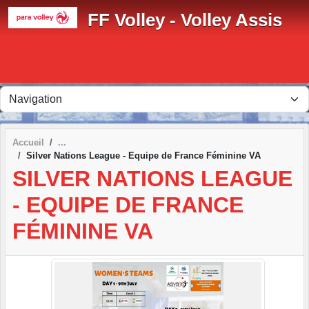
Panneau de gestion des cookies
FF Volley - Volley Assis
Accueil
Silver Nations League - Equipe de France Féminine VA
SILVER NATIONS LEAGUE
- EQUIPE DE FRANCE
FÉMININE VA