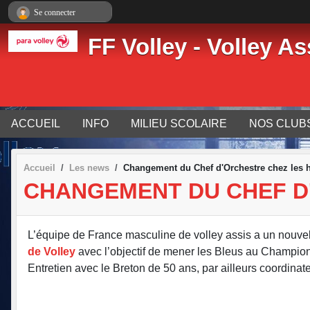
Panneau de gestion des cookies
Se connecter
FF Volley - Volley As
ACCUEIL
INFO
MILIEU SCOLAIRE
NOS CLUB
Accueil
Les news
Changement du Chef d'Orchestre chez les
CHANGEMENT DU CHEF D
L’équipe de France masculine de volley assis a un nouve
de Volley
avec l’objectif de mener les Bleus au Champion
Entretien avec le Breton de 50 ans, par ailleurs coordinat