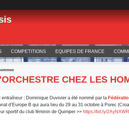
sis
S
COMPETITIONS
EQUIPES DE FRANCE
COMMI
 hommes
'ORCHESTRE CHEZ LES HO
l entraîneur : Dominique Duvivier a été nommé par la
Fédératio
nat d’Europe B qui aura lieu du 29 au 31 octobre à Porec (Croat
eur sportif du club féminin de Quimper >>
https://bit.ly/2AyNXW