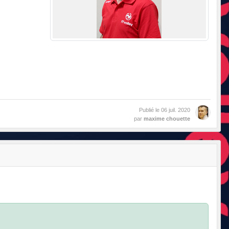
Publié le
06 juil. 2020
par
maxime chouette