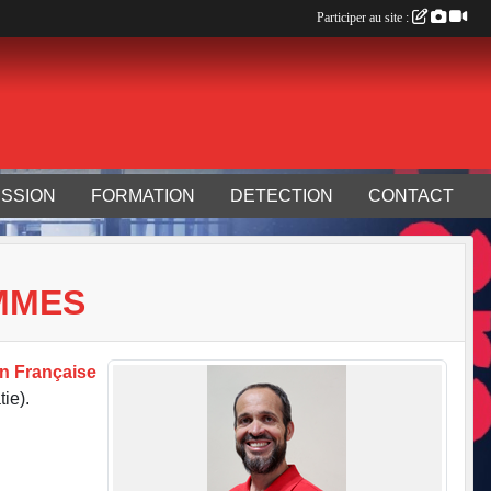
Participer au site :
SSION
FORMATION
DETECTION
CONTACT
MMES
n Française
ie).
R